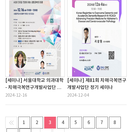
[세미나] 서울대학교 의과대학
[세미나] 제81회 치매극복연구
- 치매극복연구개발사업단 공
개발사업단 정기 세미나
동 심포지움
2024-12-16
2024-12-04
1
2
3
4
5
6
7
8