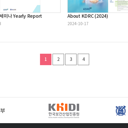
세미나 Yearly Report
About KDRC (2024)
3
2024-10-17
1
2
3
4