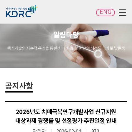
카피라이트로 가기
본문으로 가기
주메뉴로 가기
ENG
전체메뉴 보기
알림마당
핵심기술의 지속적 육성을 통한 치매 치료 및 예방의 최선도 국가로 발돋움
공지사항
2026년도 치매극복연구개발사업 신규지원
대상과제 경쟁률 및 선정평가 추진일정 안내
관리자
2026-02-04
973