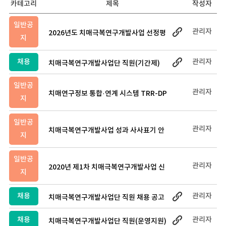
카테고리
제목
작성자
일반공
관리자
2026년도 치매극복연구개발사업 선정평
지
가 결과 공고
채용
관리자
치매극복연구개발사업단 직원(기간제)
채용 공고
일반공
관리자
치매연구정보 통합·연계 시스템 TRR-DP
지
K 인체자원 분양신청 안내
일반공
관리자
치매극복연구개발사업 성과 사사표기 안
지
내_2024.05.21일자 변경
일반공
관리자
2020년 제1차 치매극복연구개발사업 신
지
규지원 대상과제 분야별 경쟁률 및 선정
평가 추진일정 안내
채용
관리자
치매극복연구개발사업단 직원 채용 공고
(마감)
채용
관리자
치매극복연구개발사업단 직원(운영지원)